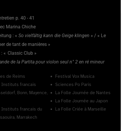
retien p. 40 - 41
vec Marina Chiche
itung : «
So vielfältig kann die Geige klingen
» / « Le
ner de tant de manières »
: « Classic Club »
ande de la Partita pour violon seul n° 2 en ré mineur
les de Reims
Festival Vox Musica
Instituts francais
Sciences Po Paris
sseldorf, Bonn, Mayence,
La Folle Journée de Nantes
n
La Folle Journée au Japon
Instituts francais du
La Folle Criée à Marseille
ssaouira, Marrakech