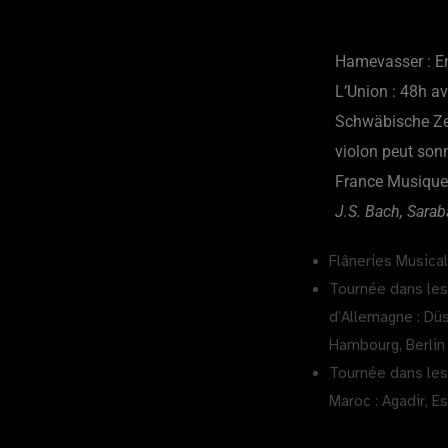
Hamevasser : Ent
L’Union : 48h a
Schwäbische Ze
violon peut son
France Musique 
J.S. Bach, Sarab
Flâneries Musica
Tournée dans les 
d’Allemagne : Dü
Hambourg, Berli
Tournée dans les 
Maroc : Agadir, E