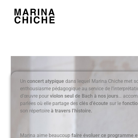
MARINA CHICHE
Violon
Un
concert atypique
dans lequel Marina Chiche met so
enthousiasme pédagogique au service de l’interprétatio
d’œuvre pour
violon seul de Bach à nos jours
… accomp
parlées où elle partage des
clés d’écoute
sur le
foncti
son répertoire
à travers l’histoire.
Marina aime beaucoup
faire évoluer ce programme et