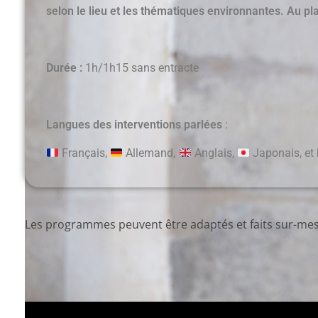
selon le lieu et les thématiques environnantes. Au pl
Durée
:
1h/1h15 sans entracte
Langues des interventions parlées
:
Français,
Allemand,
Anglais,
Japonais, et 
Les programmes peuvent être adaptés et faits sur-me