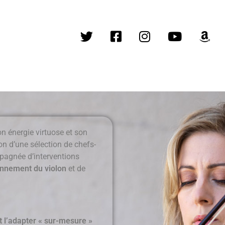
n énergie virtuose et son
n d’une sélection de chefs-
agnée d’interventions
onnement du violon
et de
 l’adapter « sur-mesure »