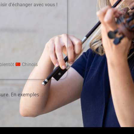
aisir d’échanger avec vous !
bientôt
Chinois
sure. En exemples :