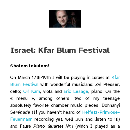
Israel: Kfar Blum Festival
Shalom lekulam!
On March 17th-19th I will be playing in Israel at
Kfar
Blum Festival
with wonderful musicians: Zvi Plesser,
cello;
Ori Kam
, viola and
Eric Lesage
, piano. On the
« menu », among others, two of my teenage
absolutely favorite chamber music pieces: Dohnanyi
Sérénade
(If you haven’t heard of
Heifetz-Primrose-
Feuermann
recording yet, well…run and listen to it!)
and Fauré
Piano Quartet Nr.1
(which I played as a