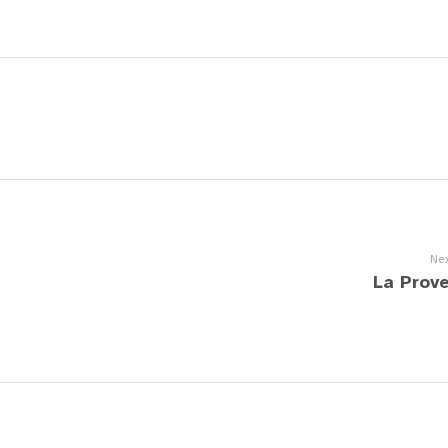
Nex
La Prov