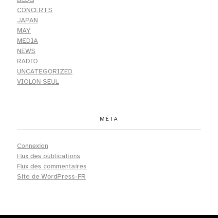
CONCERTS
JAPAN
MAY
MEDIA
NEWS
RADIO
UNCATEGORIZED
VIOLON SEUL
MÉTA
Connexion
Flux des publications
Flux des commentaires
Site de WordPress-FR