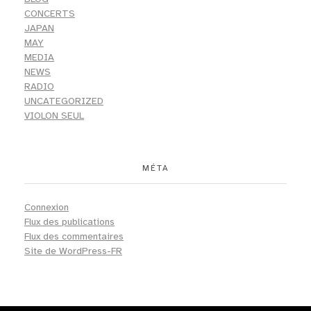
CONCERTS
JAPAN
MAY
MEDIA
NEWS
RADIO
UNCATEGORIZED
VIOLON SEUL
MÉTA
Connexion
Flux des publications
Flux des commentaires
Site de WordPress-FR