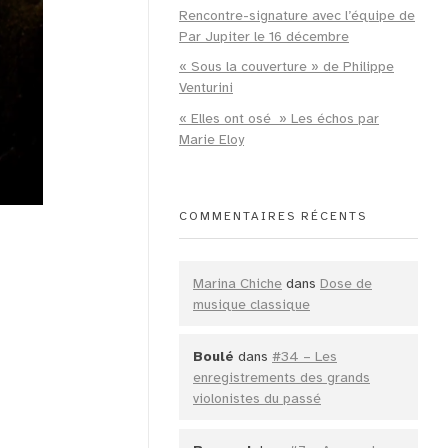
Rencontre-signature avec l’équipe de
Par Jupiter le 16 décembre
« Sous la couverture » de Philippe
Venturini
« Elles ont osé » Les échos par
Marie Eloy
COMMENTAIRES RÉCENTS
Marina Chiche
dans
Dose de
musique classique
Boulé
dans
#34 – Les
enregistrements des grands
violonistes du passé