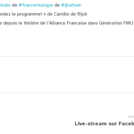
inale
de
@francemusique
de
@jburbain
ndez le programme! » de Camille de Rijck
e depuis le théâtre de l’Alliance Francaise dans Génération FM
Nex
Live-stream sur Face