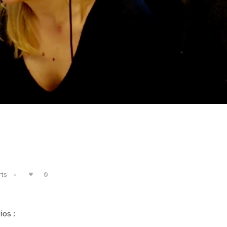
0
ts
ios :