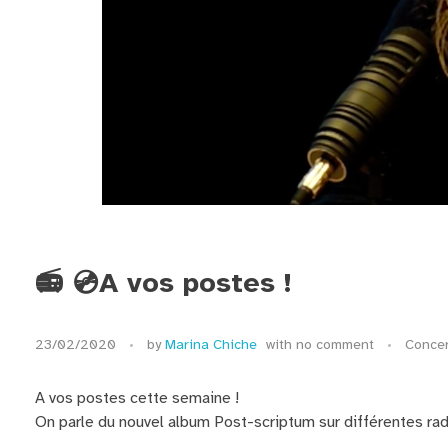
📻 💿A vos postes !
23/02/2020
by
Marina Chiche
with
no comment
Concer
A vos postes cette semaine !
On parle du nouvel album Post-scriptum sur différentes rad