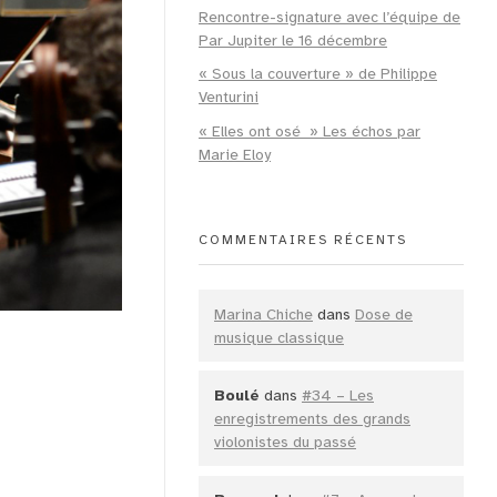
Rencontre-signature avec l’équipe de
Par Jupiter le 16 décembre
« Sous la couverture » de Philippe
Venturini
« Elles ont osé » Les échos par
Marie Eloy
COMMENTAIRES RÉCENTS
Marina Chiche
dans
Dose de
musique classique
Boulé
dans
#34 – Les
enregistrements des grands
violonistes du passé