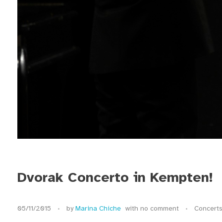
Dvorak Concerto in Kempten!
05/11/2015
by
Marina Chiche
with
no comment
Concert